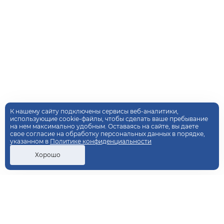
К нашему сайту подключены сервисы веб-аналитики,
использующие cookie-файлы, чтобы сделать ваше пребывание
на нем максимально удобным. Оставаясь на сайте, вы даете
свое согласие на обработку персональных данных в порядке,
указанном в
Политике конфиденциальности
Хорошо
ДОПОЛНИТЕЛЬНОЕ