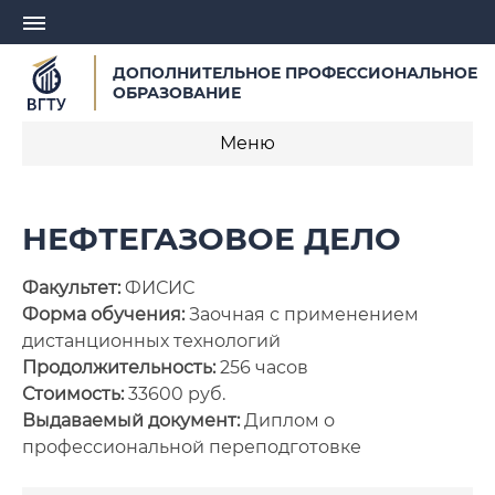
ДОПОЛНИТЕЛЬНОЕ ПРОФЕССИОНАЛЬНОЕ
ОБРАЗОВАНИЕ
Меню
О центре
НЕФТЕГАЗОВОЕ ДЕЛО
Записаться на обучение
Факультет:
ФИСИС
Профессиональная переподготовка
Форма обучения:
Заочная с применением
дистанционных технологий
Курсы повышения квалификации
Продолжительность:
256 часов
Стоимость:
33600 руб.
Курсы для педагогических работников
Выдаваемый документ:
Диплом о
профессиональной переподготовке
Заявка на разработку образовательной
программы