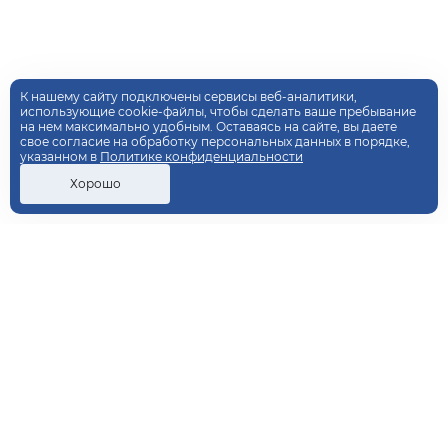
К нашему сайту подключены сервисы веб-аналитики,
использующие cookie-файлы, чтобы сделать ваше пребывание
на нем максимально удобным. Оставаясь на сайте, вы даете
свое согласие на обработку персональных данных в порядке,
указанном в
Политике конфиденциальности
Хорошо
ДОПОЛНИТЕЛЬНОЕ
ПРОФЕССИОНАЛЬНОЕ
ОБРАЗОВАНИЕ