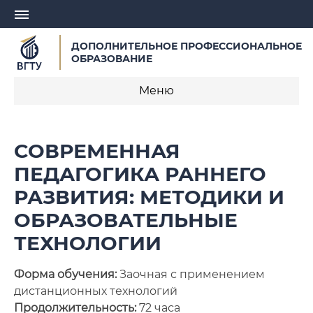
ДОПОЛНИТЕЛЬНОЕ ПРОФЕССИОНАЛЬНОЕ
ОБРАЗОВАНИЕ
Меню
О центре
СОВРЕМЕННАЯ
Записаться на обучение
ПЕДАГОГИКА РАННЕГО
РАЗВИТИЯ: МЕТОДИКИ И
Профессиональная переподготовка
ОБРАЗОВАТЕЛЬНЫЕ
Курсы повышения квалификации
ТЕХНОЛОГИИ
Курсы для педагогических работников
Форма обучения:
Заочная с применением
Заявка на разработку образовательной
дистанционных технологий
программы
Продолжительность:
72 часа