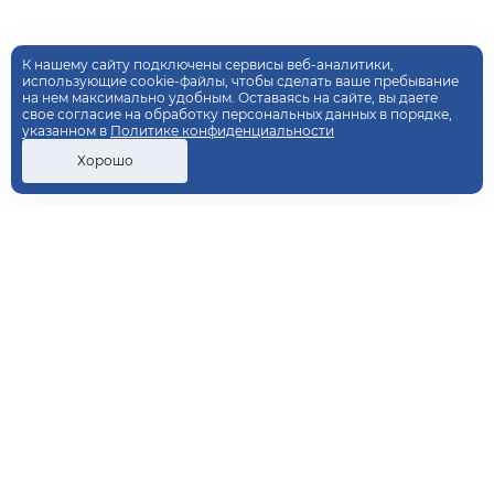
К нашему сайту подключены сервисы веб-аналитики,
использующие cookie-файлы, чтобы сделать ваше пребывание
на нем максимально удобным. Оставаясь на сайте, вы даете
свое согласие на обработку персональных данных в порядке,
указанном в
Политике конфиденциальности
Хорошо
ДОПОЛНИТЕЛЬНОЕ
ПРОФЕССИОНАЛЬНОЕ
ОБРАЗОВАНИЕ