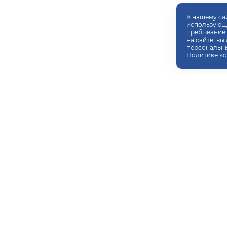
К нашему са
использующи
пребывание 
на сайте, вы
персональны
Политике к
 ПРОФЕССИОНАЛЬНОЕ
Центр ДПО
+7(473)271-71-50
+7(958)568-18-59