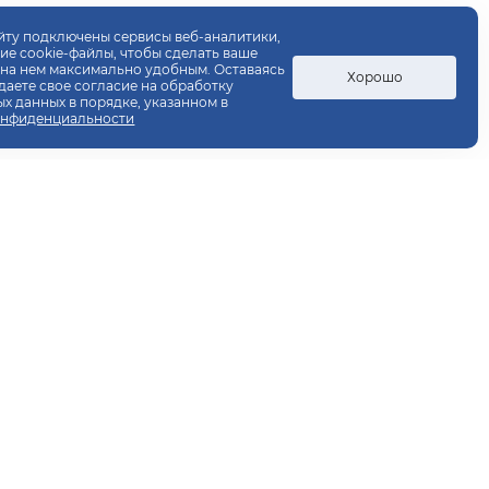
йту подключены сервисы веб-аналитики,
е cookie-файлы, чтобы сделать ваше
на нем максимально удобным. Оставаясь
Хорошо
 даете свое согласие на обработку
х данных в порядке, указанном в
онфиденциальности
Администрация
ул. 20-летия Октября, 84
+7 (473) 207-22-20