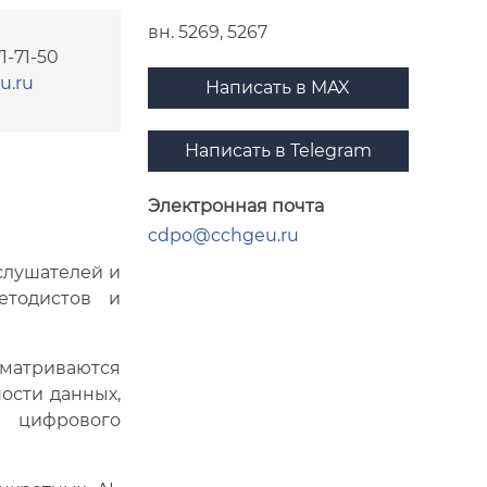
вн. 5269, 5267
1-71-50
u.ru
Написать в MAX
Написать в Telegram
Электронная почта
cdpo@cchgeu.ru
слушателей и
етодистов и
матриваются
ости данных,
 цифрового