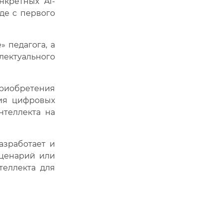
кретных AI-
де с первого
 педагога, а
ектуального
приобретения
ния цифровых
нтеллекта на
зработает и
сценарий или
теллекта для