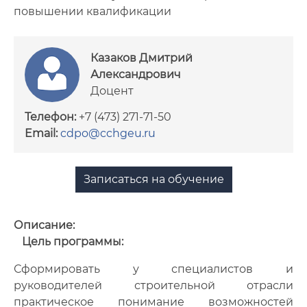
повышении квалификации
Сотрудники
Документы
Казаков Дмитрий
Александрович
Нормативное обеспечение
Доцент
образовательных программ
Телефон:
+7 (473) 271-71-50
Email:
cdpo@cchgeu.ru
Записаться на обучение
Описание:
Цель
программы:
Сформировать у специалистов и
руководителей строительной отрасли
практическое понимание возможностей