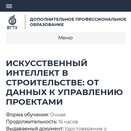
ДОПОЛНИТЕЛЬНОЕ ПРОФЕССИОНАЛЬНОЕ
ОБРАЗОВАНИЕ
Меню
О центре
ИСКУССТВЕННЫЙ
Записаться на обучение
ИНТЕЛЛЕКТ В
СТРОИТЕЛЬСТВЕ: ОТ
Профессиональная переподготовка
ДАННЫХ К УПРАВЛЕНИЮ
Курсы повышения квалификации
ПРОЕКТАМИ
Курсы для педагогических работников
Форма обучения:
Очная
Заявка на разработку образовательной
Продолжительность:
16 часов
программы
Выдаваемый документ:
Удостоверение о