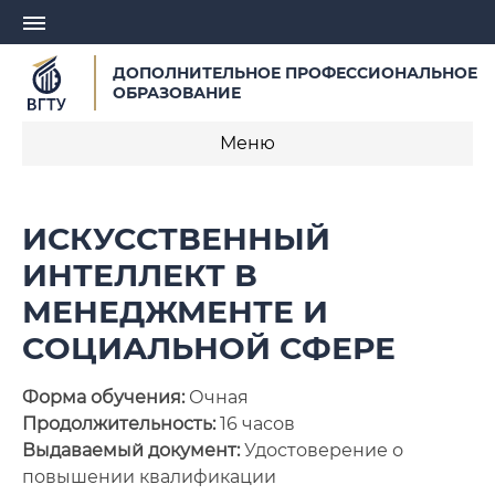
ДОПОЛНИТЕЛЬНОЕ ПРОФЕССИОНАЛЬНОЕ
ОБРАЗОВАНИЕ
Меню
О центре
ИСКУССТВЕННЫЙ
Записаться на обучение
ИНТЕЛЛЕКТ В
МЕНЕДЖМЕНТЕ И
Профессиональная переподготовка
СОЦИАЛЬНОЙ СФЕРЕ
Курсы повышения квалификации
Форма обучения:
Очная
Курсы для педагогических работников
Продолжительность:
16 часов
Выдаваемый документ:
Удостоверение о
Заявка на разработку образовательной
повышении квалификации
программы