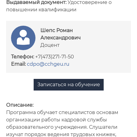
Выдаваемый документ:
Удостоверение о
повышении квалификации
Сотрудники
Документы
Шепс Роман
Александрович
Нормативное обеспечение
Доцент
образовательных программ
Телефон:
+7(473)271-71-50
Email:
cdpo@cchgeu.ru
Записаться на обучение
Описание:
Программа обучает специалистов основам
организации работы кадровой службы
образовательного учреждения. Слушатели
изучат порядок ведения трудовых книжек,