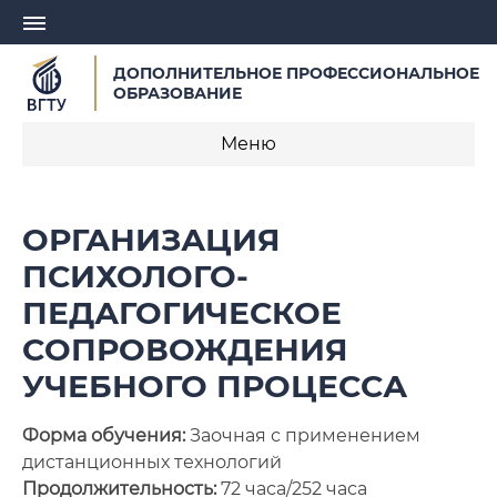
ДОПОЛНИТЕЛЬНОЕ ПРОФЕССИОНАЛЬНОЕ
ОБРАЗОВАНИЕ
Меню
О центре
ОРГАНИЗАЦИЯ
Записаться на обучение
ПСИХОЛОГО-
ПЕДАГОГИЧЕСКОЕ
Профессиональная переподготовка
СОПРОВОЖДЕНИЯ
Курсы повышения квалификации
УЧЕБНОГО ПРОЦЕССА
Курсы для педагогических работников
Форма обучения:
Заочная с применением
Заявка на разработку образовательной
дистанционных технологий
программы
Продолжительность:
72 часа/252 часа