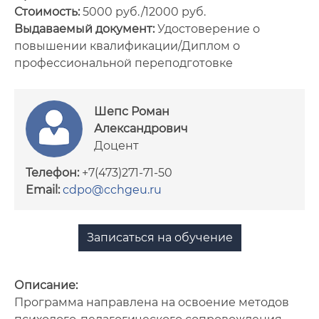
Стоимость:
5000 руб./12000 руб.
Сотрудники
Выдаваемый документ:
Удостоверение о
повышении квалификации/Диплом о
Документы
профессиональной переподготовке
Нормативное обеспечение
образовательных программ
Шепс Роман
Александрович
Доцент
Телефон:
+7(473)271-71-50
Email:
cdpo@cchgeu.ru
Записаться на обучение
Описание:
Программа направлена на освоение методов