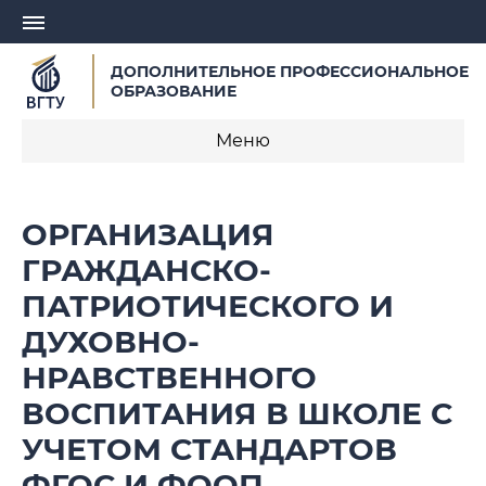
ДОПОЛНИТЕЛЬНОЕ ПРОФЕССИОНАЛЬНОЕ
ОБРАЗОВАНИЕ
Меню
О центре
ОРГАНИЗАЦИЯ
Записаться на обучение
ГРАЖДАНСКО-
ПАТРИОТИЧЕСКОГО И
Профессиональная переподготовка
ДУХОВНО-
Курсы повышения квалификации
НРАВСТВЕННОГО
Курсы для педагогических работников
ВОСПИТАНИЯ В ШКОЛЕ С
УЧЕТОМ СТАНДАРТОВ
Заявка на разработку образовательной
программы
ФГОС И ФООП